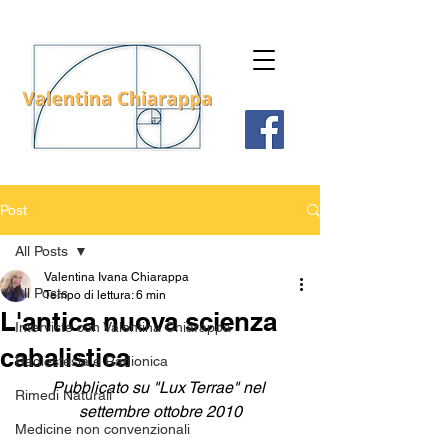
Post
All Posts
Valentina Ivana Chiarappa
All Posts
Tempo di lettura: 6 min
L'antica nuova scienza
Interviste con Valentina Chiarappa
cabalistica
Radiestesia e Radionica
Pubblicato su "Lux Terrae" nel 
Rimedi Naturali
settembre ottobre 2010
Medicine non convenzionali