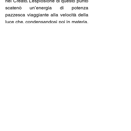
nel Creato. L’esplosione di questo punto 
scatenò un’energia di potenza 
pazzesca viaggiante alla velocità della 
luce che, condensandosi poi in materia, 
dette origine all’Universo così come lo 
conosciamo. Ciò fornisce anche una 
valida spiegazione del costante 
allontanamento esibito dal movimento 
delle stelle, quale residuo dell’enorme 
spinta attribuita loro dall’esplosione 
iniziale.
È interessante notare la similarità della 
precedente descrizione scientifica della 
Creazione con quella realizzata dal 
cabalista Rabbino Isaac Luria del XIV 
secolo: 
“L’universo fu originato dal nulla 