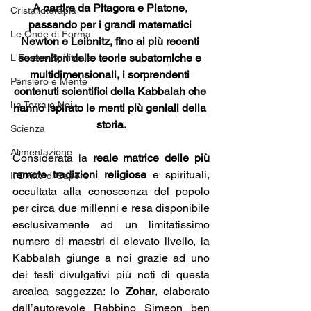
A partire da Pitagora e Platone, 
Cristalloterapia
passando per i grandi matematici 
Le Onde di Forma
Newton e Leibnitz, fino ai più recenti 
sostenitori delle teorie subatomiche e 
L'Essere Spirituale
multidimensionali, i sorprendenti 
Pensiero e Mente
contenuti scientifici della Kabbalah che 
La Terra e Noi
hanno ispirato le menti più geniali della 
storia.
Scienza
Alimentazione
Considerata la 
reale matrice delle più 
remote tradizioni religiose
 e spirituali, 
Il Diritto di Sapere
occultata alla conoscenza del popolo 
per circa due millenni e resa disponibile 
esclusivamente ad un limitatissimo 
numero di maestri di elevato livello, la 
Kabbalah giunge a noi grazie ad uno 
dei testi divulgativi più noti di questa 
arcaica saggezza: lo 
Zohar
, elaborato 
dall’autorevole Rabbino Simeon ben 