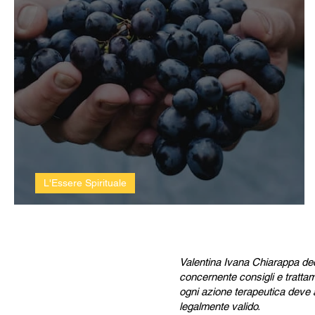
L'Essere Spirituale
Le nuove economie senza denar
Valentina Ivana Chiarappa decli
concernente consigli e trattam
ogni azione terapeutica deve a
legalmente valido.