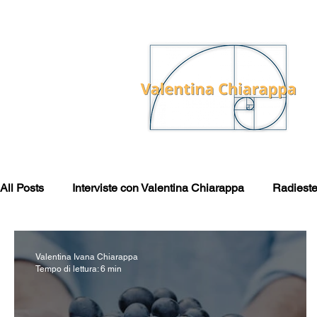
All Posts
Interviste con Valentina Chiarappa
Radieste
L'Essere Spirituale
Pensiero e Mente
La Terra 
Valentina Ivana Chiarappa
Tempo di lettura: 6 min