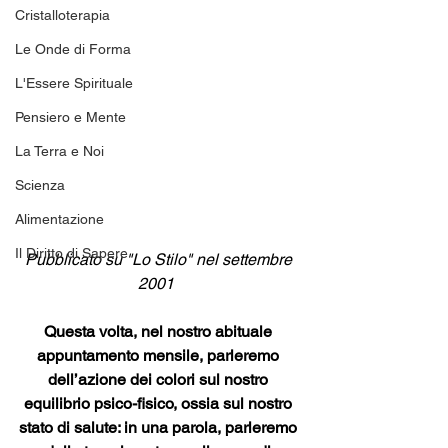
Cristalloterapia
Le Onde di Forma
L'Essere Spirituale
Pensiero e Mente
La Terra e Noi
Scienza
Alimentazione
Il Diritto di Sapere
Pubblicato su "Lo Stilo" nel settembre 
2001  
Questa volta, nel nostro abituale 
appuntamento mensile, parleremo 
dell’azione dei colori sul nostro 
equilibrio psico-fisico, ossia sul nostro 
stato di salute: in una parola, parleremo 