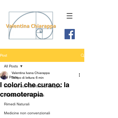
Post
All Posts
Valentina Ivana Chiarappa
All Posts
Tempo di lettura: 6 min
I colori che curano: la
Interviste con Valentina Chiarappa
cromoterapia
Radiestesia e Radionica
Rimedi Naturali
Medicine non convenzionali