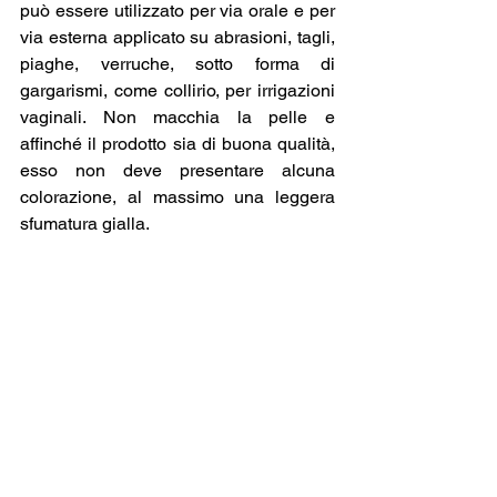
può essere utilizzato per via orale e per 
via esterna applicato su abrasioni, tagli, 
piaghe, verruche, sotto forma di 
gargarismi, come collirio, per irrigazioni 
vaginali. Non macchia la pelle e 
affinché il prodotto sia di buona qualità, 
esso non deve presentare alcuna 
colorazione, al massimo una leggera 
sfumatura gialla.
Per quanto riguarda le dosi consigliate, 
si può cominciare con l’assunzione di 
due cucchiaini al giorno
 (per i bambini 
un cucchiaino) da ridurre ad uno dopo 
una settimana, per un consumo totale 
mensile di 100 ml. Nel caso in cui sia 
necessario debellare un qualsiasi virus, 
batterio o fungo è necessario assumere 
un cucchiaino per tre volte al giorno per 