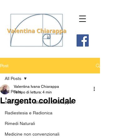
Post
All Posts
Valentina Ivana Chiarappa
All Posts
Tempo di lettura: 4 min
L'argento colloidale
Interviste con Valentina Chiarappa
Radiestesia e Radionica
Rimedi Naturali
Medicine non convenzionali