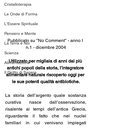
Cristalloterapia
Le Onde di Forma
L'Essere Spirituale
Pensiero e Mente
Pubblicato su "No Comment" - anno I 
La Terra e Noi
n.1 - dicembre 2004
Scienza
Utilizzato per migliaia di anni dai più 
Alimentazione
antichi popoli della storia, l’integratore 
Il Diritto di Sapere
alimentare naturale riscoperto oggi per 
le sue potenti qualità antibiotiche.
La storia dell’argento quale sostanza 
curativa nasce dall’osservazione, 
risalente ai tempi dell’antica Grecia, 
riguardante il fatto che nei nuclei 
familiari in cui venivano impiegati 