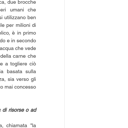
ca, due brocche 
eri umani che 
 utilizzano ben 
e per milioni di 
ico, è in primo 
ndo e in secondo 
l’acqua che vede 
della carne che 
e a togliere ciò 
a basata sulla 
, sia verso gli 
to mai concesso 
di risorse o ad 
a, chiamata "la 