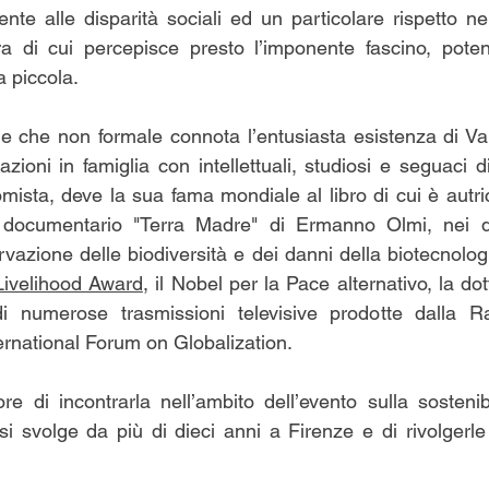
nte alle disparità sociali ed un particolare rispetto nei
ura di cui percepisce presto l’imponente fascino, pote
a piccola.
le che non formale connota l’entusiasta esistenza di V
azioni in famiglia con intellettuali, studiosi e seguaci d
mista, deve la sua fama mondiale al libro di cui è autri
documentario "Terra Madre" di Ermanno Olmi, nei qua
vazione delle biodiversità e dei danni della biotecnolog
 Livelihood Award
, il Nobel per la Pace alternativo, la do
di numerose trasmissioni televisive prodotte dalla Ra
ternational Forum on Globalization.
e di incontrarla nell’ambito dell’evento sulla sostenibi
i svolge da più di dieci anni a Firenze e di rivolgerle 