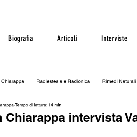
Biografia
Articoli
Interviste
na Chiarappa
Radiestesia e Radionica
Rimedi Naturali
iarappa
Tempo di lettura: 14 min
Cristalloterapia
Le Onde di Forma
L'Essere Spiritu
a Chiarappa intervista 
 e Noi
Scienza
Alimentazione
Il Diritto di Sapere