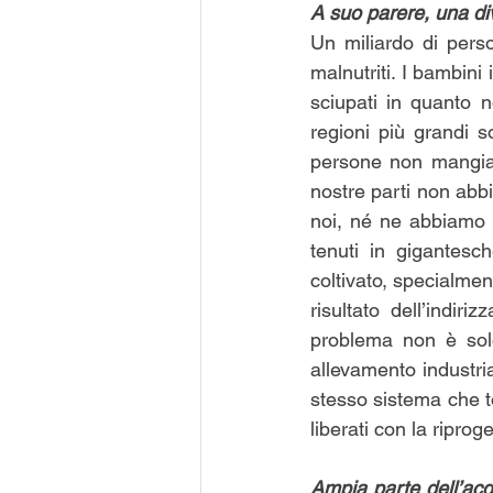
A suo parere, una di
Un miliardo di pers
malnutriti. I bambini
sciupati in quanto n
regioni più grandi s
persone non mangian
nostre parti non abb
noi, né ne abbiamo d
tenuti in gigantesc
coltivato, specialmen
risultato dell’indi
problema non è solo
allevamento industria
stesso sistema che to
liberati con la ripro
Ampia parte dell’acqu