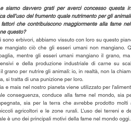
e siamo davvero grati per averci concesso questa inte
ica dell’uso del frumento quale nutrimento per gli animal
i fattori che contribuiscono maggiormente alla fame ne
ne questo?    
 sono erbivori, abbiamo vissuto con loro su questo piane
 mangiato ciò che gli esseri umani non mangiano. Que
 paglia, mentre gli esseri umani mangiano il grano, ma
tensivi e della produzione industriale di carne su scal
l grano per nutrire gli animali: io, in realtà, non la chia
, si tratta di una punizione per loro.
ia e mais nel nostro pianeta viene utilizzato per l'alimen
le conseguenza, conduce alla fame nel mondo, sia per 
pegnata, sia per la terra che avrebbe prodotto molti altr
ccoli agricoltori e le zone rurali. L’uso dei terreni e de
le è uno dei principali motivi della fame nel mondo oggi.