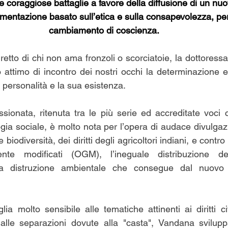
 coraggiose battaglie a favore della diffusione di un nuo
limentazione basato sull’etica e sulla consapevolezza, pe
cambiamento di coscienza.
retto di chi non ama fronzoli o scorciatoie, la dottoress
 attimo di incontro dei nostri occhi la determinazione e 
 personalità e la sua esistenza.
sionata, ritenuta tra le più serie ed accreditate voci
ogia sociale, è molto nota per l’opera di audace divulga
biodiversità, dei diritti degli agricoltori indiani, e contro 
ente modificati (OGM), l’ineguale distribuzione del
la distruzione ambientale che consegue dal nuovo 
ia molto sensibile alle tematiche attinenti ai diritti civi
alle separazioni dovute alla "casta", Vandana svilupp