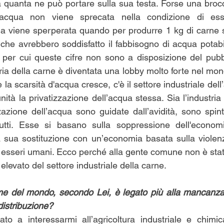
a quanta ne può portare sulla sua testa. Forse una broc
l'acqua non viene sprecata nella condizione di ess
a viene sperperata quando per produrre 1 kg di carne si
 che avrebbero soddisfatto il fabbisogno di acqua potabil
per cui queste cifre non sono a disposizione del pubbl
ria della carne è diventata una lobby molto forte nel mo
la scarsità d'acqua cresce, c'è il settore industriale del
tà la privatizzazione dell’acqua stessa. Sia l’industria 
zazione dell’acqua sono guidate dall’avidità, sono spint
tti. Esse si basano sulla soppressione dell'economi
sua sostituzione con un’economia basata sulla violenza
i esseri umani. Ecco perché alla gente comune non è sta
 elevato del settore industriale della carne.
me del mondo, secondo Lei, è legato più alla mancanza 
 distribuzione?
to a interessarmi all’agricoltura industriale e chimic