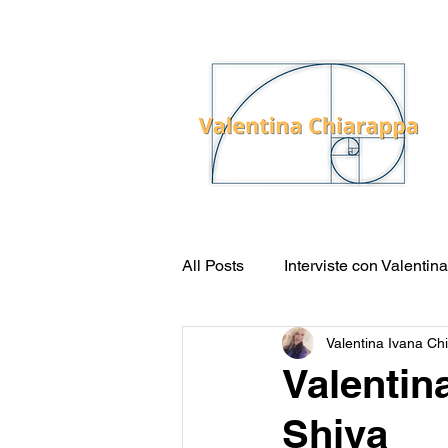
All Posts
Interviste con Valenti
Valentina Ivana Ch
Medicine non convenzionali
Valentin
Shiva
Pensiero e Mente
La Terra