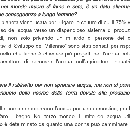
e nel mondo muore di fame e sete, è un dato allarma
 le conseguenze a lungo termine?
 pianeta viene usata per irrigare le colture di cui il 75% 
 uso dell’acqua verso un dispendioso sistema di produz
indi, non solo privando un miliardo di persone del 
ttivi di Sviluppo del Millennio" sono stati pensati per ris
llo che fanno è chiedere più progetti per l'acqua pota
mettere di sprecare l'acqua nell’agricoltura industr
dere il rubinetto per non sprecare acqua, ma non si pon
nsumo delle risorse della Terra dovuto alla produzion
lle persone adoperano l’acqua per uso domestico, per b
r fare il bagno. Nel terzo mondo il limite dell’acqua uti
sso è determinato da quanto una donna può camminare pe