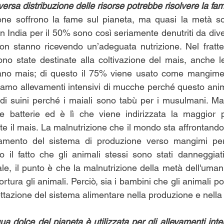
versa distribuzione delle risorse potrebbe risolvere la f
one soffrono la fame sul pianeta, ma quasi la metà s
 in India per il 50% sono così seriamente denutriti da diven
on stanno ricevendo un’adeguata nutrizione. Nel fratte
ono state destinate alla coltivazione del mais, anche le
o mais; di questo il 75% viene usato come mangime pe
iamo allevamenti intensivi di mucche perché questo anim
i suini perché i maiali sono tabù per i musulmani. Ma 
he batterie ed è lì che viene indirizzata la maggior p
te il mais. La malnutrizione che il mondo sta affrontando è
rizzamento del sistema di produzione verso mangimi per
 il fatto che gli animali stessi sono stati danneggiat
le, il punto è che la malnutrizione della metà dell'umani
rtura gli animali. Perciò, sia i bambini che gli animali p
gettazione del sistema alimentare nella produzione e nella 
a dolce del pianeta è utilizzata per gli allevamenti inte