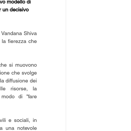
vo modello di 
r un decisivo 
a Vandana Shiva 
la fierezza che 
 che si muovono 
zione che svolge 
la diffusione dei 
le risorse, la 
modo di "fare 
li e sociali, in 
a una notevole 