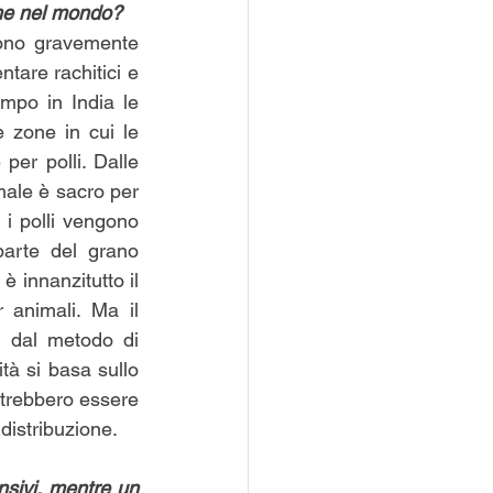
ame nel mondo?
ono gravemente 
tare rachitici e 
mpo in India le 
 zone in cui le 
r polli. Dalle 
ale è sacro per 
i polli vengono 
arte del grano 
 innanzitutto il 
 animali. Ma il 
i dal metodo di 
tà si basa sullo 
otrebbero essere 
distribuzione.
nsivi, mentre un 