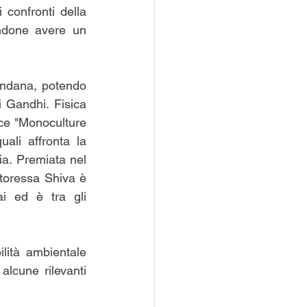
 confronti della 
ndone avere un 
andana, potendo 
i Gandhi. Fisica 
ce "Monoculture 
li affronta la 
ia. Premiata nel 
ttoressa Shiva è 
i ed è tra gli 
lità ambientale 
alcune rilevanti 