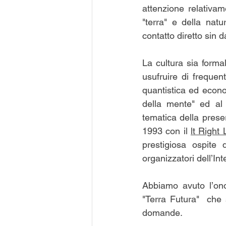
attenzione relativame
"terra" e della nat
contatto diretto sin d
La cultura sia forma
usufruire di frequent
quantistica ed econo
della mente" ed al 
tematica della preser
1993 con il 
lt Right
prestigiosa ospite 
organizzatori dell’In
Abbiamo avuto l’onor
"Terra Futura"  che s
domande.