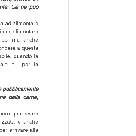
nte. Ce ne può 
va ad alimentare 
ione alimentare 
cibo, ma anche 
pondere a questa 
bile, quando la 
iale e  per la 
e pubblicamente 
e della carne, 
ere, per lavare 
lizzata è anche 
r arrivare alla 