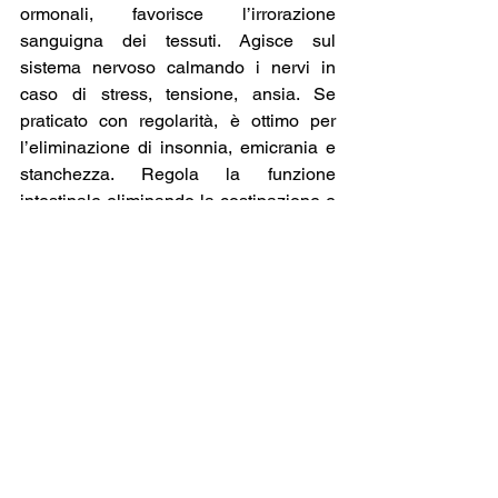
ormonali, favorisce l’irrorazione 
sanguigna dei tessuti. Agisce sul 
sistema nervoso calmando i nervi in 
caso di stress, tensione, ansia. Se 
praticato con regolarità, è ottimo per 
l’eliminazione di insonnia, emicrania e 
stanchezza. Regola la funzione 
intestinale eliminando la costipazione e 
coadiuvando l’assorbimento degli 
alimenti. E’ utile nelle atrofie muscolari, 
distorsioni, stiramenti, problemi di 
circolazione, crampi. Costituisce un 
ottimo sollievo anche per le donne in 
gravidanza.
Il massaggio va eseguito con calma e 
può durare fino a due ore. E’ 
consigliabile sottoporsi a due sedute 
alla settimana per il primo mese, ed ad 