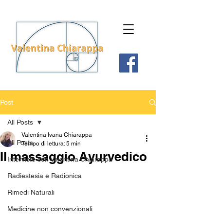
Post
All Posts
Valentina Ivana Chiarappa
All Posts
Tempo di lettura: 5 min
Il massaggio Ayurvedico
Interviste con Valentina Chiarappa
Radiestesia e Radionica
Rimedi Naturali
Medicine non convenzionali