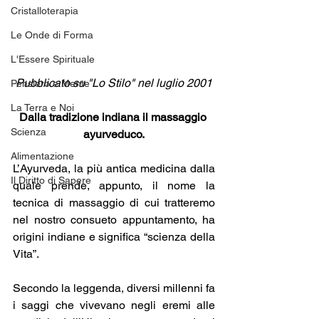
Cristalloterapia
Le Onde di Forma
L'Essere Spirituale
Pubblicato su "Lo Stilo" nel luglio 2001
Pensiero e Mente
La Terra e Noi
Dalla tradizione indiana il massaggio 
Scienza
ayurveduco.
Alimentazione
L’Ayurveda, la più antica medicina dalla 
Il Diritto di Sapere
quale prende, appunto, il nome la 
tecnica di massaggio di cui tratteremo 
nel nostro consueto appuntamento, ha 
origini indiane e significa “scienza della 
Vita”. 
Secondo la leggenda, diversi millenni fa 
i saggi che vivevano negli eremi alle 